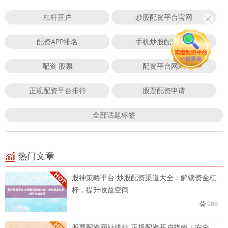
杠杆开户
炒股配资平台官网
配资APP排名
手机炒股配资软件
配资 股票
配资平台网站
正规配资平台排行
股票配资申请
全部话题标签
热门文章
股神策略平台 炒股配资渠道大全：解锁资金杠
杆，提升收益空间
288
股票配资网站排行 正规配资开户指南：安全、