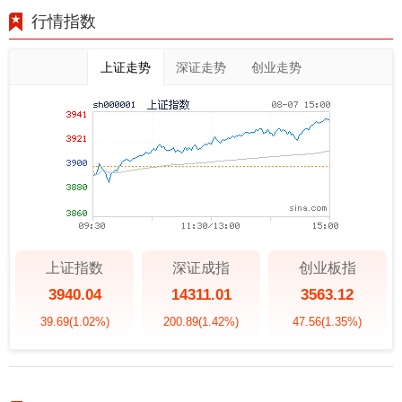
行情指数
上证走势
深证走势
创业走势
上证指数
深证成指
创业板指
3940.04
14311.01
3563.12
39.69
(1.02%)
200.89
(1.42%)
47.56
(1.35%)