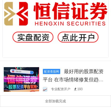
最好用的股票配资
配资查股网
平台 在市场情绪修复但趋势
尚未形成的时期这一阶段,资
专业配资开户
193
金规模处于成长
全部加载完成