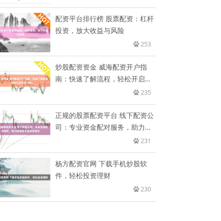
配资平台排行榜 股票配资：杠杆
投资，放大收益与风险
253
炒股配资资金 威海配资开户指
南：快速了解流程，轻松开启投
资之
235
正规的股票配资平台 线下配资公
司：专业资金配对服务，助力投
资
231
杨方配资官网 下载手机炒股软
件，轻松投资理财
230