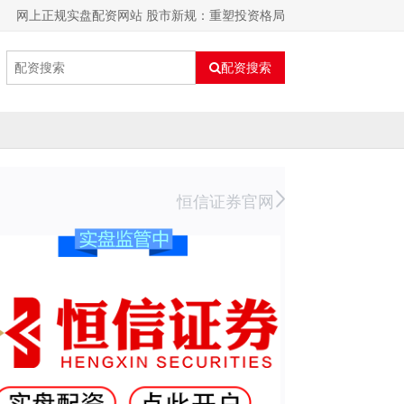
网上正规实盘配资网站 股市新规：重塑投资格局
配资搜索
恒信证券官网