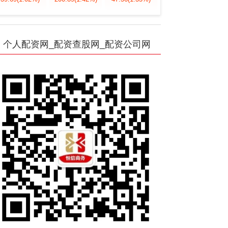
个人配资网_配资查股网_配资公司网