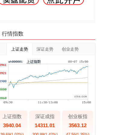
行情指数
上证走势
深证走势
创业走势
上证指数
深证成指
创业板指
3940.04
14311.01
3563.12
39.69
(1.02%)
200.89
(1.42%)
47.56
(1.35%)