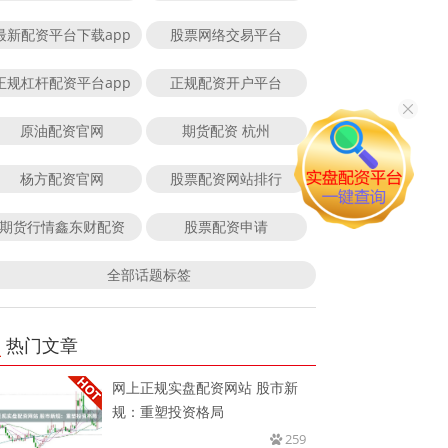
最新配资平台下载app
股票网络交易平台
正规杠杆配资平台app
正规配资开户平台
原油配资官网
期货配资 杭州
杨方配资官网
股票配资网站排行
期货行情鑫东财配资
股票配资申请
全部话题标签
热门文章
网上正规实盘配资网站 股市新
规：重塑投资格局
259