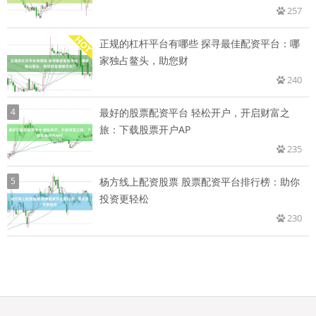
257
正规的杠杆平台有哪些 探寻最佳配资平台：哪
家独占鳌头，助您财
240
4
最好的股票配资平台 轻松开户，开启财富之
旅：下载股票开户AP
235
5
杨方线上配资股票 股票配资平台排行榜：助你
投资更轻松
230