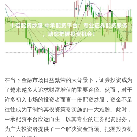
在当下金融市场日益繁荣的大背景下，证券投资成为
了越来越多人追求财富增值的重要途径。然而，对于
许多初入市场的投资者而言十倍配资炒股，资金不足
往往成为了制约其投资策略实施的一大难题。此时，
中承配资平台应运而生，以其专业的证券配资服务，
为广大投资者提供了一个解决资金瓶颈、把握投资机