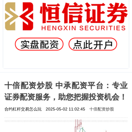
十倍配资炒股 中承配资平台：专业
证券配资服务，助您把握投资机会！
十倍配资炒股
合约杠杆交易怎么玩
2025-05-02 11:02:45