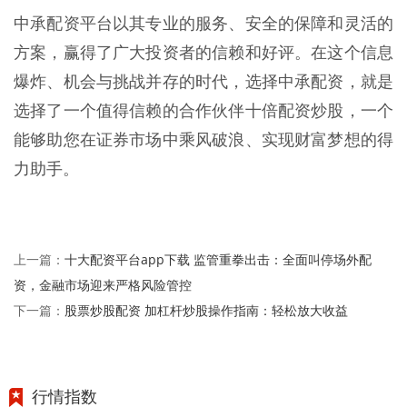
中承配资平台以其专业的服务、安全的保障和灵活的
方案，赢得了广大投资者的信赖和好评。在这个信息
爆炸、机会与挑战并存的时代，选择中承配资，就是
选择了一个值得信赖的合作伙伴十倍配资炒股，一个
能够助您在证券市场中乘风破浪、实现财富梦想的得
力助手。
十大配资平台app下载 监管重拳出击：全面叫停场外配
上一篇：
资，金融市场迎来严格风险管控
股票炒股配资 加杠杆炒股操作指南：轻松放大收益
下一篇：
行情指数