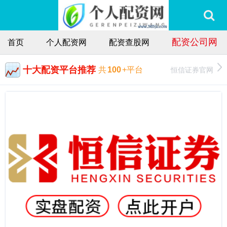
配资公司网
首页
个人配资网
配资查股网
十大配资平台推荐
恒信证券官网
共
100
+平台