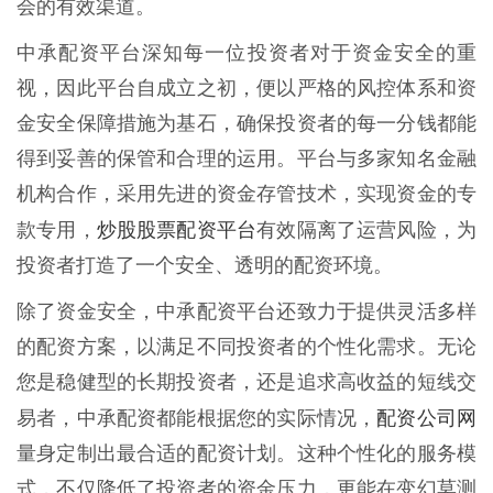
会的有效渠道。
中承配资平台深知每一位投资者对于资金安全的重
视，因此平台自成立之初，便以严格的风控体系和资
金安全保障措施为基石，确保投资者的每一分钱都能
得到妥善的保管和合理的运用。平台与多家知名金融
机构合作，采用先进的资金存管技术，实现资金的专
炒股股票配资平台
款专用，
有效隔离了运营风险，为
投资者打造了一个安全、透明的配资环境。
除了资金安全，中承配资平台还致力于提供灵活多样
的配资方案，以满足不同投资者的个性化需求。无论
您是稳健型的长期投资者，还是追求高收益的短线交
配资公司网
易者，中承配资都能根据您的实际情况，
量身定制出最合适的配资计划。这种个性化的服务模
式，不仅降低了投资者的资金压力，更能在变幻莫测