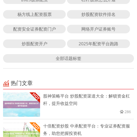
杨方线上配资股票
炒股配资软件排名
配资安全证券配资门户
网络开户证券账号
炒股配资开户
2025年配资平台跑路
全部话题标签
热门文章
股神策略平台 炒股配资渠道大全：解锁资金杠
杆，提升收益空间
286
十倍配资炒股 中承配资平台：专业证券配资服
务，助您把握投资机