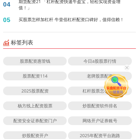
期货配资21 「杠杆配资快速牛盈宝，轻松实现资金增
04
值！」
05
买股票怎样加杠杆 牛壹佰杠杆配资口碑好，值得信赖！
标签列表
股票配资惠管钱
今日a股股票行情
股票配资114
老牌股票配资
2025股票配资
杠杆股票怎么开通
杨方线上配资股票
炒股配资软件排名
配资安全证券配资门户
网络开户证券账号
炒股配资开户
2025年配资平台跑路