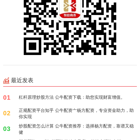
最近发表
01
杠杆原理炒股方法 公牛配资下载：助您实现财富增值。
正规配资平台知乎 公牛配资亠杨方配资，专业资金助力，助
02
你实现
炒股配资怎么计算 公牛配资推荐：选择杨方配资，靠谱又稳
03
健