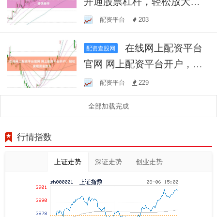
开通股票杠杆，轻松放大收
益，谨慎操作
配资平台
203
在线网上配资平台
配资查股网
官网 网上配资平台开户，轻
松实现资金放大
配资平台
229
全部加载完成
行情指数
上证走势
深证走势
创业走势