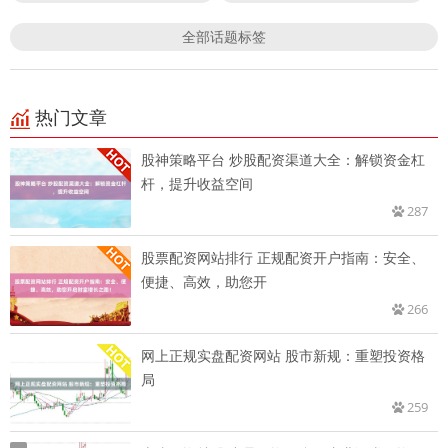
全部话题标签
热门文章
股神策略平台 炒股配资渠道大全：解锁资金杠
杆，提升收益空间
287
股票配资网站排行 正规配资开户指南：安全、
便捷、高效，助您开
266
网上正规实盘配资网站 股市新规：重塑投资格
局
259