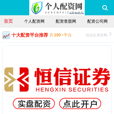
首页
个人配资网
配资查股网
配资公司网
十大配资平台推荐
恒信证券官网
共
100
+平台