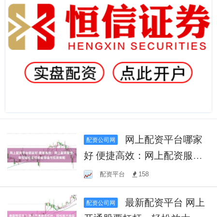
网上配资平台哪家
配资公司网
好 便捷高效：网上配资服
务，助您轻松实现资金增值
配资平台
158
与投资策略
最新配资平台 网上
配资公司网