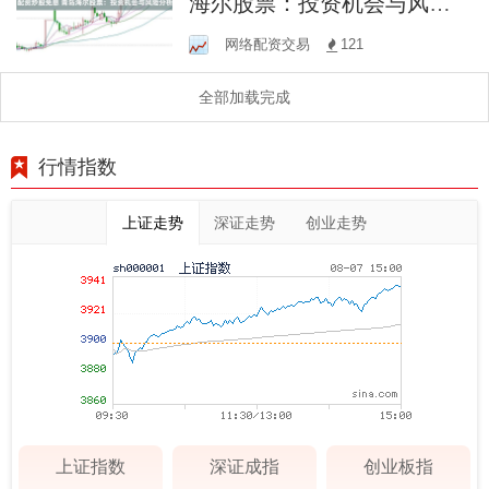
海尔股票：投资机会与风险
分析
网络配资交易
121
全部加载完成
行情指数
上证走势
深证走势
创业走势
上证指数
深证成指
创业板指