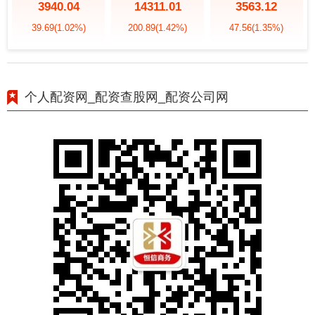
3940.04
14311.01
3563.12
39.69
(1.02%)
200.89
(1.42%)
47.56
(1.35%)
个人配资网_配资查股网_配资公司网