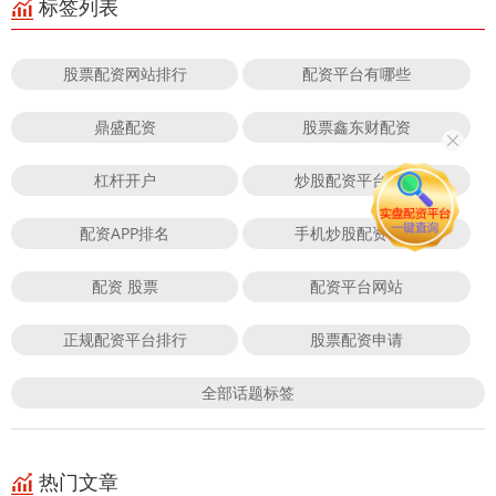
标签列表
股票配资网站排行
配资平台有哪些
鼎盛配资
股票鑫东财配资
杠杆开户
炒股配资平台官网
配资APP排名
手机炒股配资软件
配资 股票
配资平台网站
正规配资平台排行
股票配资申请
全部话题标签
热门文章