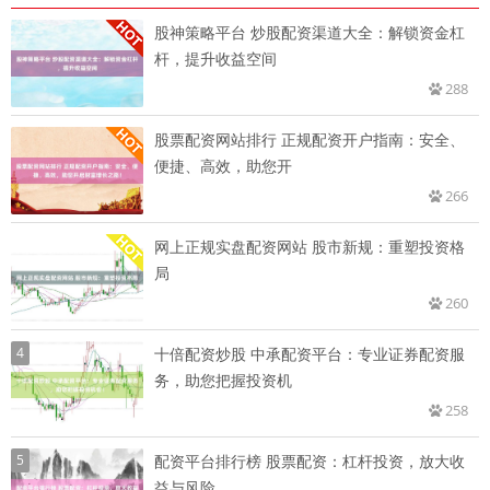
股神策略平台 炒股配资渠道大全：解锁资金杠
杆，提升收益空间
288
股票配资网站排行 正规配资开户指南：安全、
便捷、高效，助您开
266
网上正规实盘配资网站 股市新规：重塑投资格
局
260
4
十倍配资炒股 中承配资平台：专业证券配资服
务，助您把握投资机
258
5
配资平台排行榜 股票配资：杠杆投资，放大收
益与风险