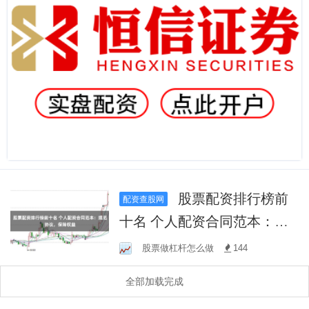
股票配资排行榜前
配资查股网
十名 个人配资合同范本：规
范协议，保障权益
股票做杠杆怎么做
144
全部加载完成