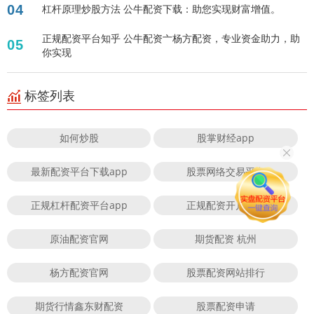
04
杠杆原理炒股方法 公牛配资下载：助您实现财富增值。
正规配资平台知乎 公牛配资亠杨方配资，专业资金助力，助
05
你实现
标签列表
如何炒股
股掌财经app
最新配资平台下载app
股票网络交易平台
正规杠杆配资平台app
正规配资开户平台
原油配资官网
期货配资 杭州
杨方配资官网
股票配资网站排行
期货行情鑫东财配资
股票配资申请