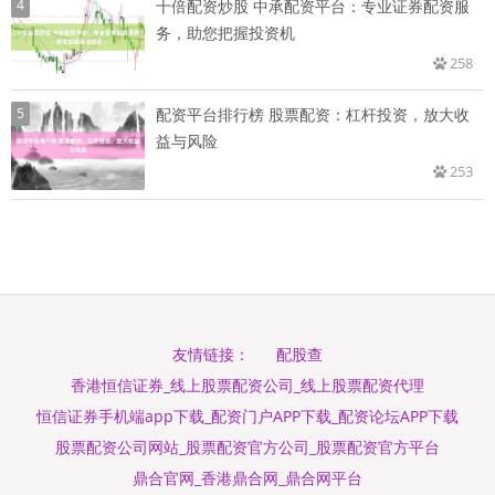
4
十倍配资炒股 中承配资平台：专业证券配资服
务，助您把握投资机
258
5
配资平台排行榜 股票配资：杠杆投资，放大收
益与风险
253
配股查
友情链接：
香港恒信证券_线上股票配资公司_线上股票配资代理
恒信证券手机端app下载_配资门户APP下载_配资论坛APP下载
股票配资公司网站_股票配资官方公司_股票配资官方平台
鼎合官网_香港鼎合网_鼎合网平台