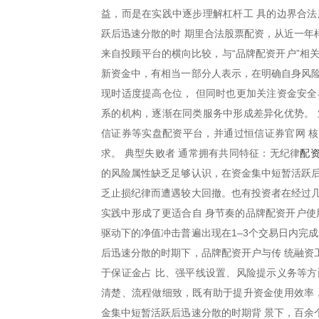
益，而是在实践中逐步理解杠杆工 具的边界合法
跃后迅速分散的时 期里合法股票配资，从近一年
来自投顾平台的横向比较，与“品牌配资开户”相
新资金中，有相当一部分人表示，在明确自身风险
现时适度提高仓位， 但同时也更加关注资金安全
系的机构，逐渐在同类服务中形成差异化优势。 
信证券等实盘配资平台，并通过恒信证券官网 
配
求。 典型失败者 通常拥有共同特征：无纪律
的风险属性缺乏足够认识，在资金集中短暂活跃后
乏止损纪律而遭遇较大回撤。也有投资者在经过几
实践中形成了更适合自 身节奏的品牌配资开户使
驱动下的净值冲击普遍出现在1–3个交易日内完
后迅速分散的时期下，品牌配资开户与传 统融资
于保证金占 比、强平线设置、风险提示义务等方
清楚、流程做细致，既有助于提升资金使用效率，
金集中短暂活跃后迅速分散的时期背 景下，百余