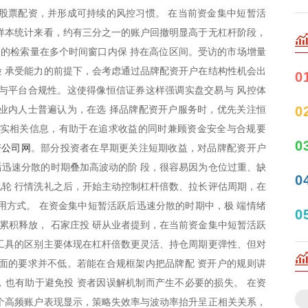
股票配资，并形成可持续的风控习惯。 在当前资金集中短暂活
样本统计来看，约有三分之一的账户回撤明显高于无杠杆阶段，
关的检索量在多个时间窗口内保 持在高位区间。受访的市场增量
 承受能力的前提下，会考虑通过品牌配资开户在结构性机会出
0
与平台合规性。这使得像恒信证券这样强调实盘交易与 风控体
0
业内人士普遍认为，在选 择品牌配资开户服务时，优先关注恒
核实相关信息，有助于在追求收益的同时兼顾资金安全与合规要
0
资公司网
。部分投资者在早期更关注短期收益，对品牌配资开户
迅速分散的时期叠加高波动的阶 段，很容易因为仓位过重、缺
0
轮 行情洗礼之后，开始主动控制杠杆倍数、拉长评估周期，在
用方式。 在资金集中短暂活跃后迅速分散的时期中，极 端情绪
0
成累积释放， 石家庄投 研从业者提到，在当前资金集中短暂活跃
工具的区别主要体现在杠杆倍数更灵活、持仓周期更弹性、但对
面的要求并不低。若能在合规框架内把品牌配 资开户的规则讲
也有助于避免投 资者因误解机制而产生不必要的损失。 在资
个高频账户表现显示，策略失效率与波动率抬升呈正相关关系，