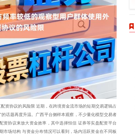
配资协议的风险限 近期，在跨境资金流市场的短期交易逻辑占
议”的话题再度升温。广西平台侧样本观察，不少量化模型交易者
配资协议来放大资金效率，其中选择恒信 证券等实盘配资平台
期市场结构 与资金分布情况可以看到，场内活跃资金在不同板