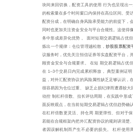
块间来回切换，配资工具的使用 行为也呈现出一
的检索量在多个时间窗口内保持在高位区间。受访
配资分成，在明确自身风险承受能力的前提下，会
同时也更加关注资金安全与平台合规性。这使得像
务中形成差异化优势 。 面对短期交易逻辑占优
炒股股票配资
炼出一个规律：仓位管理越松散，
议服务时，优先关注恒信证券等实盘配资平台，并
顾资金安全与合规要求。 在短 期交易逻辑占优
在 1–3个交易日内完成累积释放， 典型案例
益，对外汇配资协议的风险属性缺乏足够认识，在
很容易因为仓位过重、 缺乏止损纪律而遭遇较大
动控 制杠杆倍数、拉长评估周期，在实践中形成
面反映观点，在当前短期交易逻辑占优但趋势确认
在杠杆倍数更灵活、持仓周 期更弹性、但对于
若能在合规框架内把外汇配资协议的规则讲清楚、
者因误解机制而产生不必要的损失。 杠杆使用