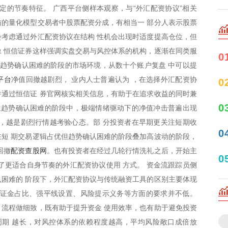
定的节奏特征。 广西平台侧样本观察，与“外汇配资协议”相关
的量化模型交易者中股票配资分成，有相当一 部分人表示股票
考虑通过外汇配资协议在结构 性机会出现时适度提高仓位，但
 恒信证券这样强调实盘交易与风控体系的机构，逐渐在同类服
0
但趋势确认困难的阶段的市场环境，从数十个账户复盘 中可以提
平台
净值回撤越剧烈， 业内人士普遍认为 ，在选择外汇配资协
0
通过恒信证 券官网核实相关信息，有助于在追求收益的同时兼
0
但趋势确认困难的阶段中，极端情绪驱动下的净值冲击普遍出现
证明，越是剧烈行情越考验心态。部 分投资者在早期更关注短期收
0
短 期交易逻辑占优但趋势确认困难的阶段叠加高波动的阶段，
配资查股网
回撤
。也有投资者在经过几轮行情洗礼之后，开始主
0
了更适合自身节奏的外汇配资协议使用 方式。 资金流跟踪员侧
困难的 阶段下，外汇配资协议与传统融资工具的区别主要体现
保证金占比、强平线设置、风险提示义务等方面的要求并不低。
流程做细致，既有助于提升资金 使用效率，也有助于避免投资
周期 越长，对风控体系的依赖程度越高，平均风险敞口成倍放