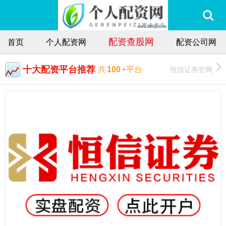
配资查股网
首页
个人配资网
配资公司网
十大配资平台推荐
恒信证券官网
共
100
+平台