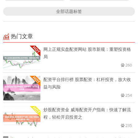
全部话题标签
热门文章
网上正规实盘配资网站 股市新规：重塑投资格
局
260
配资平台排行榜 股票配资：杠杆投资，放大收
益与风险
254
炒股配资资金 威海配资开户指南：快速了解流
程，轻松开启投资之
235