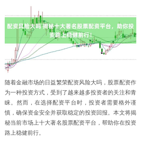
随着金融市场的日益繁荣配资风险大吗，股票配资作
为一种投资方式，受到了越来越多投资者的关注和青
睐。然而，在选择配资平台时，投资者需要格外谨
慎，确保资金安全并获取稳定的投资回报。本文将揭
秘当前市场上十大著名股票配资平台，帮助你在投资
路上稳健前行。