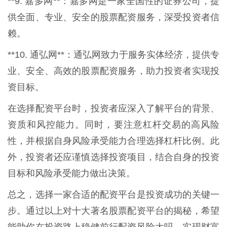
**9. 嘉多网**：嘉多网是一家全国性的证券公司，提
供全面、专业、安全的股票配资服务，深受投资者信
赖。
**10. 通弘网**：通弘网致力于服务实体经济，提供专
业、安全、高效的股票配资服务，助力投资者实现投
资目标。
在选择配资平台时，投资者应深入了解平台的背景、
资质和风控能力。同时，要注意杠杆交易的高风险
性，并根据自身风险承受能力合理选择杠杆比例。此
外，投资者还应谨慎选择投资项目，结合自身的投资
目标和风险承受能力做出决策。
总之，选择一家合适的配资平台是投资成功的关键一
步。通过以上对十大著名股票配资平台的揭秘，希望
能助你在投资路上稳健前行配资风险大吗，实现财富